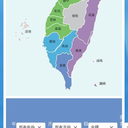
臺中
彰化
花蓮
南投
雲林
嘉義
澎湖
臺南
高雄
臺東
綠島
屏東
蘭嶼
復
年
月
縣
育