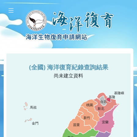
(全國) 海洋復育紀錄查詢結果
尚未建立資料
基隆嶼
基隆
台北
桃園
馬祖
新北
新竹
宜蘭
金門
苗栗