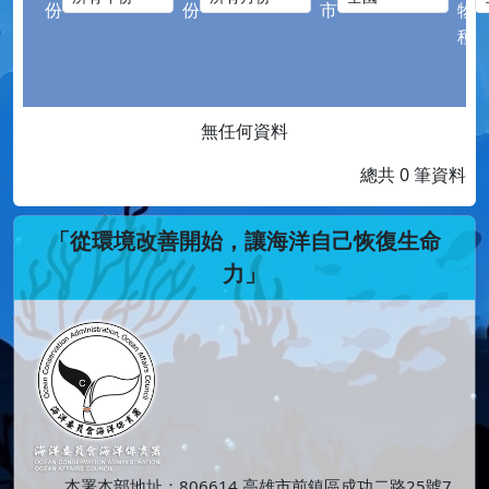
份
份
市
物
種
無任何資料
總共 0 筆資料
「從環境改善開始，讓海洋自己恢復生命
力」
本署本部地址：806614 高雄市前鎮區成功二路25號7